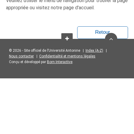
Veuillez utiliser le menu de navigation pour trouver la page
appropriée ou visitez notre page d'accueil.
Retour
© 2026 - Site officiel de l’Université Antonine |
Index (A-Z)
|
Nous contacter
|
Confidentialité et mentions légales
Conçu et développé par
Born Interactive
.