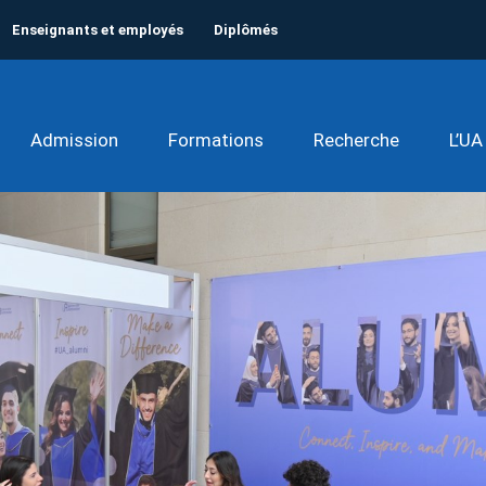
Enseignants et employés
Diplômés
Admission
Formations
Recherche
L’UA