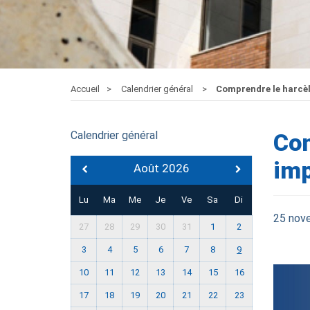
Accueil
Calendrier général
Comprendre le harcèl
Calendrier général
Com
imp
Août 2026
Lu
Ma
Me
Je
Ve
Sa
Di
25 nov
27
28
29
30
31
1
2
3
4
5
6
7
8
9
10
11
12
13
14
15
16
17
18
19
20
21
22
23