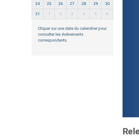
24
25
26
27
28
29
30
31
1
2
3
4
5
6
Cliquer sur une date du calendrier pour
consulter les événements
correspondants.
Rel