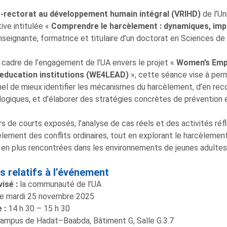
e-rectorat au développement humain intégral (VRIHD)
de l’U
tive intitulée «
Comprendre le harcèlement : dynamiques, imp
enseignante, formatrice et titulaire d’un doctorat en Sciences de 
 cadre de l’engagement de l’UA envers le projet «
Women’s Empo
 education institutions (WE4LEAD)
», cette séance vise à pe
el de mieux identifier les mécanismes du harcèlement, d’en rec
ogiques, et d’élaborer des stratégies concrètes de prévention e
rs de courts exposés, l’analyse de cas réels et des activités réfl
èlement des conflits ordinaires, tout en explorant le harcèlemen
 en plus rencontrées dans les environnements de jeunes adultes
ls relatifs à l’événement
vis
é
:
la communauté de l’UA
e mardi 25 novembre 2025
 :
14 h 30 – 15 h 30
ampus de Hadat–Baabda, Bâtiment G, Salle G.3.7