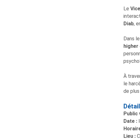
Le
Vic
interac
Diab
, 
Dans le
higher
personn
psychol
À trave
le harc
de plus
Détai
Public 
Date :
l
Horaire
Lieu :
C