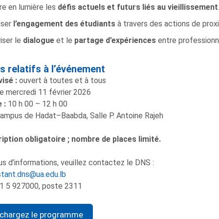
e en lumière les
défis actuels et futurs liés au vieillissement
iser
l’engagement des étudiants
à travers des actions de proxi
iser le
dialogue
et le
partage d’expériences
entre professionn
ls relatifs à l’événement
visé :
ouvert à toutes et à tous
e mercredi 11 février 2026
 :
10 h 00 – 12 h 00
ampus de Hadat–Baabda, Salle P. Antoine Rajeh
iption obligatoire ; nombre de places limité.
us d’informations, veuillez contactez le DNS :
stant.dns@ua.edu.lb
1 5 927000, poste 2311
échargez le programme