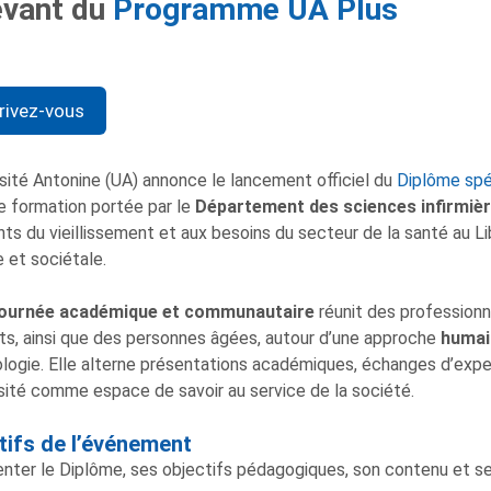
evant du
Programme UA Plus
rivez-vous
rsité Antonine (UA) annonce le lancement officiel du
Diplôme spéc
e formation portée par le
Département des sciences infirmiè
nts du vieillissement et aux besoins du secteur de la santé au Lib
 et sociétale.
journée académique et communautaire
réunit des professionne
ts, ainsi que des personnes âgées, autour d’une approche
humai
logie. Elle alterne présentations académiques, échanges d’experti
rsité comme espace de savoir au service de la société.
tifs de l’événement
nter le Diplôme, ses objectifs pédagogiques, son contenu et s