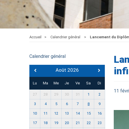
Accueil
Calendrier général
Lancement du Diplôme 
Calendrier général
Lan
inf
Août 2026
Lu
Ma
Me
Je
Ve
Sa
Di
11 févr
27
28
29
30
31
1
2
3
4
5
6
7
8
9
10
11
12
13
14
15
16
17
18
19
20
21
22
23