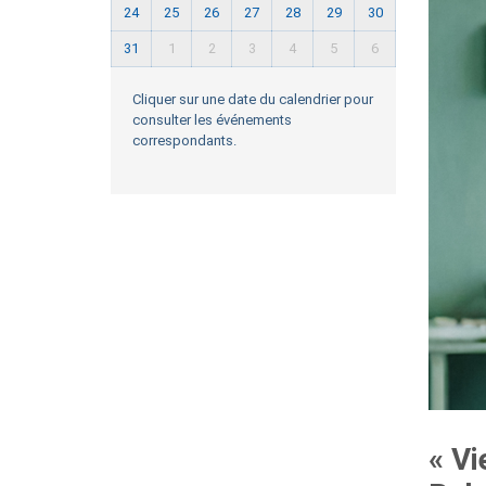
24
25
26
27
28
29
30
31
1
2
3
4
5
6
Cliquer sur une date du calendrier pour
consulter les événements
correspondants.
« Vi