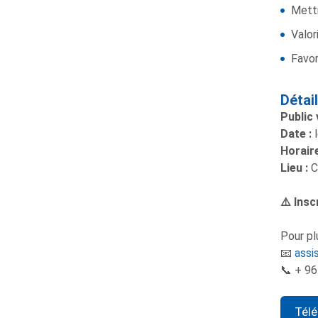
Mettr
Valor
Favor
Détai
Public 
Date :
l
Horaire
Lieu :
C
⚠️
Inscr
Pour pl
📧
assi
📞 + 96
Tél