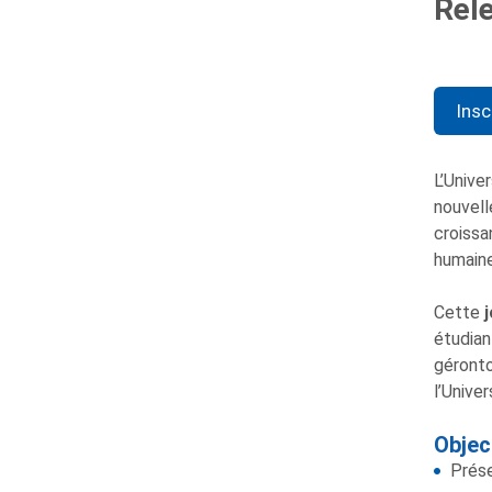
Rel
Insc
L’Unive
nouvell
croissa
humaine
Cette
étudian
géronto
l’Unive
Objec
Prése