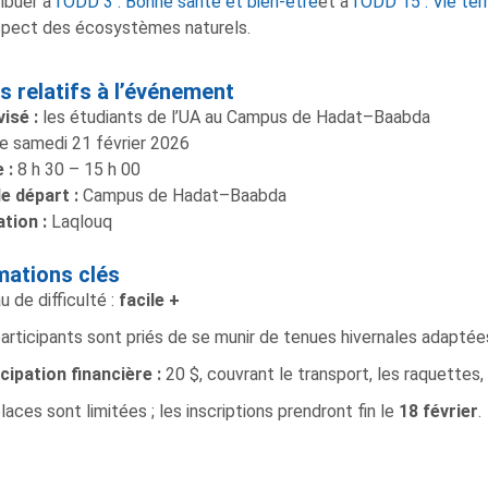
ibuer à
l’ODD 3 : Bonne santé et bien-être
et à
l’ODD 15 : Vie ter
spect des écosystèmes naturels.
ls relatifs à l’événement
vis
é
:
les étudiants de l’UA au Campus de Hadat–Baabda
e samedi 21 février 2026
 :
8 h 30 – 15 h 00
e départ :
Campus de Hadat–Baabda
tion :
Laqlouq
mations clés
u de difficulté :
facile +
articipants sont priés de se munir de tenues hivernales adaptées
cipation financière :
20 $, couvrant le transport, les raquettes, 
laces sont limitées ; les inscriptions prendront fin le
18 février
.