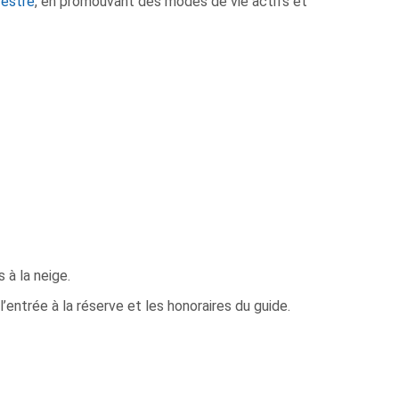
restre
, en promouvant des modes de vie actifs et
 à la neige.
l’entrée à la réserve et les honoraires du guide.