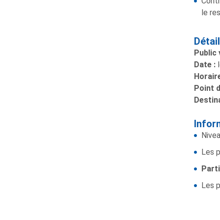
Contr
le re
Détai
Public 
Date :
l
Horaire
Point d
Destina
Infor
Nivea
Les p
Parti
Les p