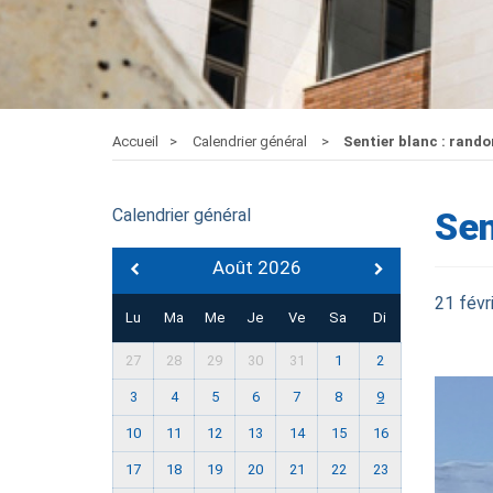
Accueil
Calendrier général
Sentier blanc : rando
Calendrier général
Sen
Août 2026
21 févr
Lu
Ma
Me
Je
Ve
Sa
Di
27
28
29
30
31
1
2
3
4
5
6
7
8
9
10
11
12
13
14
15
16
17
18
19
20
21
22
23