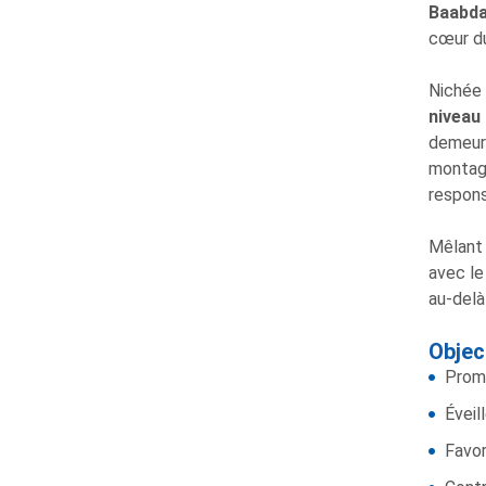
Baabd
cœur d
Nichée 
niveau 
demeura
montagn
respons
Mêlant 
avec le
au-delà
Objec
Promo
Éveil
Favor