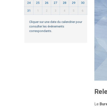
24
25
26
27
28
29
30
31
1
2
3
4
5
6
Cliquer sur une date du calendrier pour
consulter les événements
correspondants.
Rel
Le
Bure