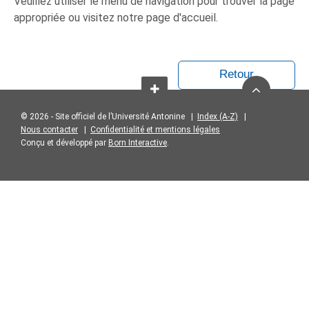
Veuillez utiliser le menu de navigation pour trouver la page
appropriée ou visitez notre page d'accueil.
Retour
© 2026 - Site officiel de l’Université Antonine |
Index (A-Z)
|
Nous contacter
|
Confidentialité et mentions légales
Conçu et développé par
Born Interactive
.