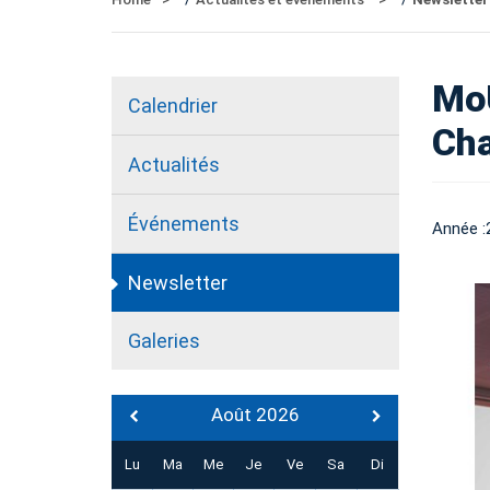
MoU
Calendrier
Cha
Actualités
Événements
Année :
Newsletter
Galeries
Août 2026
Lu
Ma
Me
Je
Ve
Sa
Di