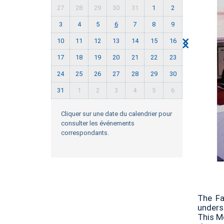
27
28
29
30
31
1
2
3
4
5
6
7
8
9
10
11
12
13
14
15
16
17
18
19
20
21
22
23
24
25
26
27
28
29
30
31
1
2
3
4
5
6
Cliquer sur une date du calendrier pour
consulter les événements
correspondants.
The Fa
unders
This Mo