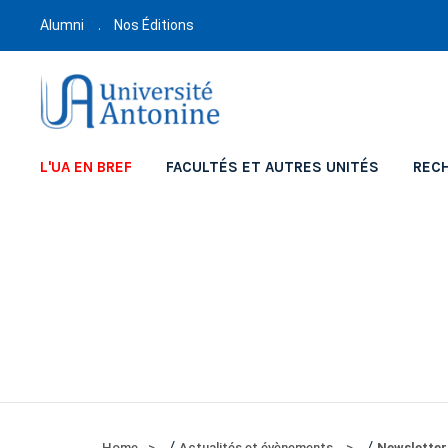
Alumni
Nos Éditions
L'UA EN BREF
FACULTÉS ET AUTRES UNITÉS
REC
/
/
Home
Actualités et évènements
Newsletter