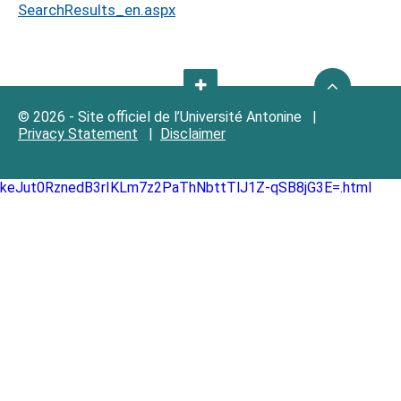
SearchResults_en.aspx
© 2026 - Site officiel de l’Université Antonine |
Privacy Statement
|
Disclaimer
keJut0RznedB3rIKLm7z2PaThNbttTlJ1Z-qSB8jG3E=.html