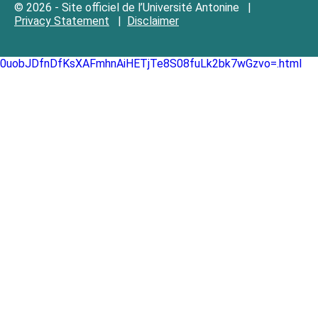
© 2026 - Site officiel de l’Université Antonine |
Privacy Statement
|
Disclaimer
0uobJDfnDfKsXAFmhnAiHETjTe8S08fuLk2bk7wGzvo=.html