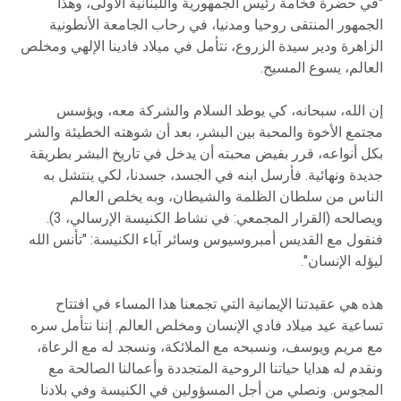
"في حضرة فخامة رئيس الجمهورية واللبنانية الأولى، وهذا
الجمهور المنتقى روحيا ومدنيا، في رحاب الجامعة الأنطونية
الزاهرة ودير سيدة الزروع، نتأمل في ميلاد فادينا الإلهي ومخلص
العالم، يسوع المسيح.
إن الله، سبحانه، كي يوطد السلام والشركة معه، ويؤسس
مجتمع الأخوة والمحبة بين البشر، بعد أن شوهته الخطيئة والشر
بكل أنواعه، قرر بفيض محبته أن يدخل في تاريخ البشر بطريقة
جديدة ونهائية. فأرسل ابنه في الجسد، جسدنا، لكي ينتشل به
الناس من سلطان الظلمة والشيطان، وبه يخلص العالم
ويصالحه (القرار المجمعي: في نشاط الكنيسة الإرسالي، 3).
فنقول مع القديس أمبروسيوس وسائر آباء الكنيسة: "تأنس الله
ليؤله الإنسان".
هذه هي عقيدتنا الإيمانية التي تجمعنا هذا المساء في افتتاح
تساعية عيد ميلاد فادي الإنسان ومخلص العالم. إننا نتأمل سره
مع مريم ويوسف، ونسبحه مع الملائكة، ونسجد له مع الرعاة،
ونقدم له هدايا حياتنا الروحية المتجددة وأعمالنا الصالحة مع
المجوس. ونصلي من أجل المسؤولين في الكنيسة وفي بلادنا