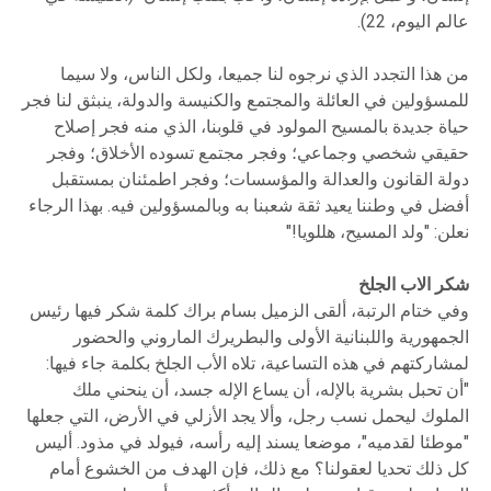
عالم اليوم، 22).
من هذا التجدد الذي نرجوه لنا جميعا، ولكل الناس، ولا سيما
للمسؤولين في العائلة والمجتمع والكنيسة والدولة، ينبثق لنا فجر
حياة جديدة بالمسيح المولود في قلوبنا، الذي منه فجر إصلاح
حقيقي شخصي وجماعي؛ وفجر مجتمع تسوده الأخلاق؛ وفجر
دولة القانون والعدالة والمؤسسات؛ وفجر اطمئنان بمستقبل
أفضل في وطننا يعيد ثقة شعبنا به وبالمسؤولين فيه. بهذا الرجاء
نعلن: "ولد المسيح، هللويا!"
شكر الاب الجلخ
وفي ختام الرتبة، ألقى الزميل بسام براك كلمة شكر فيها رئيس
الجمهورية واللبنانية الأولى والبطريرك الماروني والحضور
لمشاركتهم في هذه التساعية، تلاه الأب الجلخ بكلمة جاء فيها:
"أن تحبل بشرية بالإله، أن يساع الإله جسد، أن ينحني ملك
الملوك ليحمل نسب رجل، وألا يجد الأزلي في الأرض، التي جعلها
"موطئا لقدميه"، موضعا يسند إليه رأسه، فيولد في مذود. أليس
كل ذلك تحديا لعقولنا؟ مع ذلك، فإن الهدف من الخشوع أمام