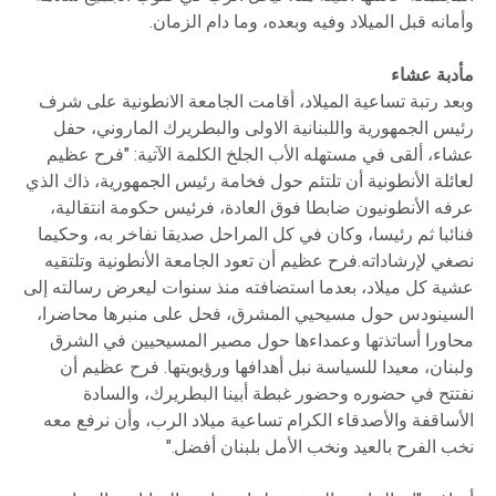
وأمانه قبل الميلاد وفيه وبعده، وما دام الزمان.
مأدبة عشاء
وبعد رتبة تساعية الميلاد، أقامت الجامعة الانطونية على شرف
رئيس الجمهورية واللبنانية الاولى والبطريرك الماروني، حفل
عشاء، ألقى في مستهله الأب الجلخ الكلمة الآتية: "فرح عظيم
لعائلة الأنطونية أن تلتئم حول فخامة رئيس الجمهورية، ذاك الذي
عرفه الأنطونيون ضابطا فوق العادة، فرئيس حكومة انتقالية،
فنائبا ثم رئيسا، وكان في كل المراحل صديقا نفاخر به، وحكيما
نصغي لإرشاداته.فرح عظيم أن تعود الجامعة الأنطونية وتلتقيه
عشية كل ميلاد، بعدما استضافته منذ سنوات ليعرض رسالته إلى
السينودس حول مسيحيي المشرق، فحل على منبرها محاضرا،
محاورا أساتذتها وعمداءها حول مصير المسيحيين في الشرق
ولبنان، معيدا للسياسة نبل أهدافها ورؤيويتها. فرح عظيم أن
نفتتح في حضوره وحضور غبطة أبينا البطريرك، والسادة
الأساقفة والأصدقاء الكرام تساعية ميلاد الرب، وأن نرفع معه
نخب الفرح بالعيد ونخب الأمل بلبنان أفضل."