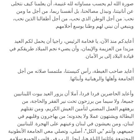
صورة الله لم يحسب مساواته لله غنيمة، أن يعلمنا كيف نتخلى
عن أنانيتنا، ونبذل مصالحنا، بل أنفسنا ربما، من أجل ما ومن
نحب: من أجل الوطن الذي نحب، من أجل أطفالنا الذين نحب،
وينبغي أن نبني لهم وطنا بوسع أحلامهم.
أعايدكم منذ الآن، يا فخامة الرئيس، راجيا أن يحمل لكم العيد
مزيدا من العزيمة والإيمان، وأن يضيء نجم الميلاد طريقكم في
قيادة البلاد إلى بر الأمان.
أعايد صاحب الغبطة، رأس كنيستنا، ملتمسا صلاته من أجل
الجامعة وأهلها والرهبانية وأبنائها.
وأعايد الحاضرين فردا فردا، آملا أن يزور العيد بيوت اللبنانيين
جميعا، ولا سيما من يرزحون تحت نير الفقر والحاجة، من
يرهقهم العمل المضني لتأمين العيش الكريم، ومن تقتلهم
البطالة ويشتهون عملا ولا يجدونه؛ من يهاجرون وقلبهم في
لبنان، ومن يعيشون في لبنان وعينهم على الهجرة. للبنانيين
جميعهم، وأنتم "بي الكل"، أصلي، وتصلي معي الجامعة الأنطونية
المجتمعة عائلتها الليلة هنا، ليحل الرب في قلوب الجميع سلامه