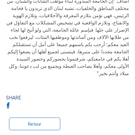
أضاف: "إن الجامعة المنذورة لبناء مواهب الشابات والشبان، من
مختلف المناطق والخلفيات، تشبه لبنان الذي تريدون يا فخامة
الرئيس، فهي تؤمن بتلازم المعرفة والأخلاقيات، وتلازم الهوية
والانفتاح، وتلازم الواقعية في تشخيص المشكلات مع التفاؤل في
الإصرار على حلها. فبإسم عائلة الجامعة، التي ولو أتيح لها لجاء
من طلابها الآلاف ومن أساتذتها وموظفيها المئات، ليرفعوا نخب
العيد معكم؛ أرحب بكم باسمهم جميعا على أمل أن تستقبلكم
الجامعة مجددا على منبرها، فيتسنى لجميع أهلها أن يصغوا إليكم.
أهلا بكم في جامعتكم، شرفتمونا بحضوركم وحضور السيدة
الأولى معكم، وأهلا بصاحب الغبطة وبجميع من لب دعوتنا، وكل
ميلاد وأنتم بخير."
SHARE
Retour