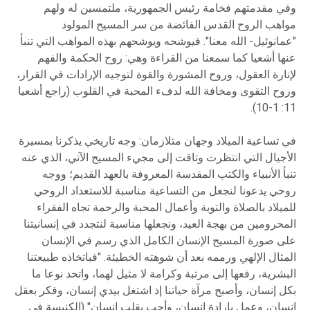
وفي مقدمتهم فخامة رئيس الجمهورية، ملتمسين له ولهم
مواهب الروح القدس الفائضة من سر المسيح المولود
"عمانوئيل- الله معنا". فيوشحه ويوشحهم بهذه المواهب التي تنبأ
عنها أشعيا كما سمعنا من القراءة وهي: روح الحكمة والفهم
لإنارة العقول، وروح المشورة والقوة لتوجيه الإرادات في القرار،
وروح التقوى ومخافة الله لدفء المحبة في القلوب (راجع أشعيا
11: 1-10).
في تساعية الميلاد وجهان متلازمان: وجه تاريخي يذكرنا بمسيرة
الأجيال التي انتظرت وتاقت إلى مجيء المسيح الآتي، الذي عنه
تنبأ الأنبياء والكتب المقدسة المعروفة بالعهد القديم؛ ووجه
روحي يدعونا لنجعل من التساعية مناسبة للاستعداد الروحي
للميلاد بالصلاة والتوبة وأعمال المحبة والرحمة تجاه الفقراء
المحرومين من بهجة العيد، ونجعلها مناسبة لنتجدد في إنسانيتنا
على صورة المسيح الإنسان الكامل الذي رسم في الإنسان
المثال الإلهي ورممه بعد أن شوهته الخطيئة. "فباتخاذه طبيعتنا
البشرية، رفعها إلى مرتبة وكرامة لا مثيل لهما، واتحد نوعا ما
بكل إنسان، وأصبح مرآة حياتنا إذ اشتغل بيدي إنسان، وفكر بعقل
إنسان، وعمل بإرادة إنسان، وأحب بقلب إنسان" (الكنيسة في