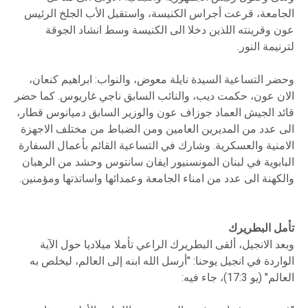
الجامعة، قرعت أجراس الكنيسة، واستقبل الأب الجلخ الرئيس
عون وقرينته اللذين دخلا الى الكنيسة وسط انشاد الجوقة
لترنيمة النور.
وحضر التساعية السيدة نايلة معوض، والنواب: ابراهيم كنعان،
الان عون، حكمت ديب، والنائب السابق ناجي غاريوس. كما حضر
قائد الجيش العماد جوزاف عون والوزير السابق دميانوس قطار،
الى عدد من المديرين العامين ومن الضباط من مختلف الاجهزة
الامنية والعسكرية. وشارك في التساعية القائم بأعمال السفارة
البابوية في لبنان المونسنيور ايفان سانتوس وحشد من الرهبان
والكهنة الى عدد من امناء الجامعة وعمدائها واساتذتها ومؤمنين.
تأمل البطريرك
وبعد الانجيل، ألقى البطريرك الراعي تأملا ميلاديا حول الآية
الواردة في انجيل يوحنا: "أرسل الله ابنه إلى العالم، ليخلص به
العالم" (يو 17:3)، جاء فيه: