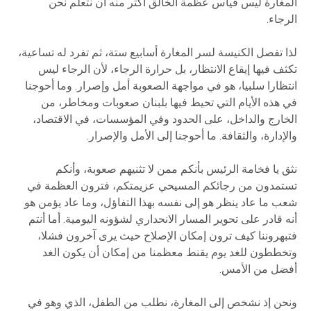
المغارة ليس قياس عظمة الخالق أكثر منه أن نتعلم نحن
الرجاء.
لذا تفصل الكنيسة لسر المغارة أسابيع ستة، ثم تفرد له تساعية،
تكثف فيها إيقاع الانتظار، بل حرارة الرجاء، لأن الرجاء ليس
انتظارا سلبيا، هو في مواجهة الصعوبة أمل وإصرار. وما أحوجنا
في هذه الأيام التي تحيط فيها بلبنان صعوبات ومخاطر، من
الخارج والداخل، على الحدود وفي المؤسسات، في الاقتصاد،
والإدارة، والثقافة. ما أحوجنا إلى الأمل والإصرار.
نثق يا فخامة الرئيس بأنكم ممن لا تثنيهم صعوبة، وأنكم
تستمدون من رجائكم المسيحي عزيمتكم، فترون العظمة في
شعب ما عاد ينظر هو إلى نفسه بهذا التفاؤل، وما عاد يؤمن هو
أنه قادر على تحوير المسار الانحداري لشؤونه اليومية. أما أنتم
فتبهروننا كيف ترون إمكان الإصلاح حيث يرى آخرون فشلا،
وتخططون للغد يوم يقنط معظمنا من إمكان أن يكون الغد
أفضل من الأمس.
ونحن إذ نشخص إلى المغارة، نطلب من الطفل، الذي وهو في