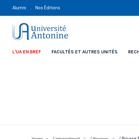
Alumni
Nos Éditions
L'UA EN BREF
FACULTÉS ET AUTRES UNITÉS
REC
/
/
/ Bourse
Home
International
Bourses