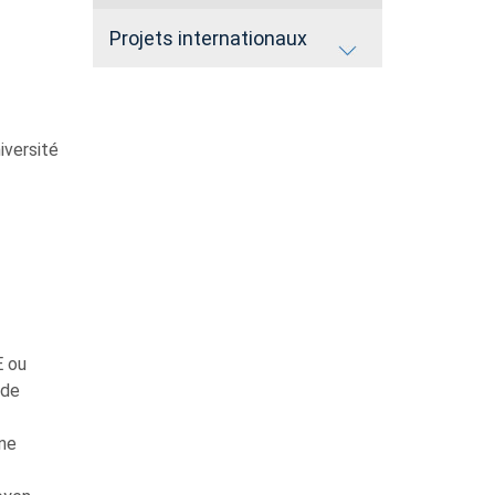
Projets internationaux
iversité
E ou
 de
ine