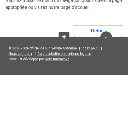
Veuillez utiliser le menu de navigation pour trouver la page
appropriée ou visitez notre page d'accueil.
Retour
© 2026 - Site officiel de l’Université Antonine |
Index (A-Z)
|
Nous contacter
|
Confidentialité et mentions légales
Conçu et développé par
Born Interactive
.