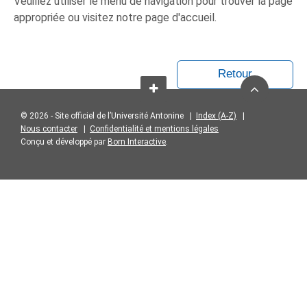
Veuillez utiliser le menu de navigation pour trouver la page
appropriée ou visitez notre page d'accueil.
Retour
© 2026 - Site officiel de l’Université Antonine |
Index (A-Z)
|
Nous contacter
|
Confidentialité et mentions légales
Conçu et développé par
Born Interactive
.