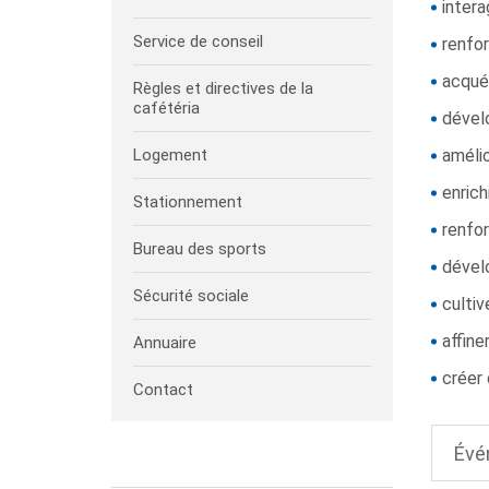
intera
Service de conseil
renfo
acquér
Règles et directives de la
cafétéria
dével
Logement
amélio
enrich
Stationnement
renfor
Bureau des sports
dével
Sécurité sociale
cultiv
affine
Annuaire
créer 
Contact
Évé