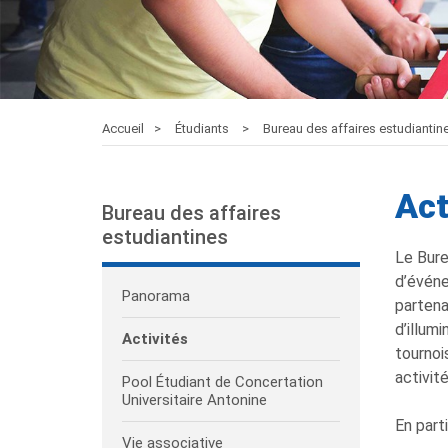
Accueil
Étudiants
Bureau des affaires estudianti
Act
Bureau des affaires
estudiantines
Le Bure
d’événe
Panorama
partena
d’illum
Activités
tournoi
activit
Pool Étudiant de Concertation
Universitaire Antonine
En part
Vie associative