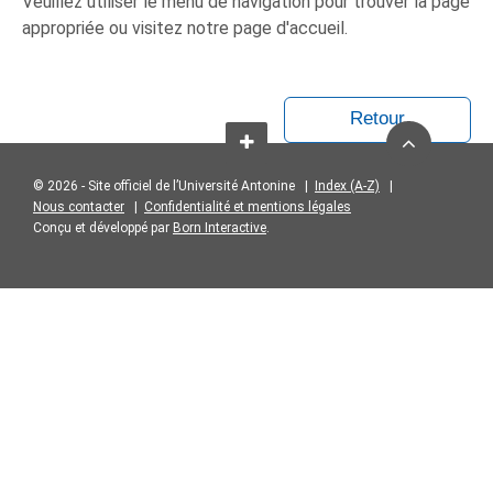
Veuillez utiliser le menu de navigation pour trouver la page
appropriée ou visitez notre page d'accueil.
Retour
© 2026 - Site officiel de l’Université Antonine |
Index (A-Z)
|
Nous contacter
|
Confidentialité et mentions légales
Conçu et développé par
Born Interactive
.