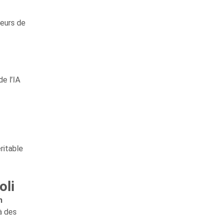
teurs de
de l’IA
ritable
oli
n
à des