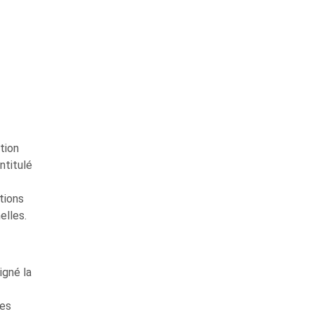
tion
ntitulé
tions
elles.
igné la
les