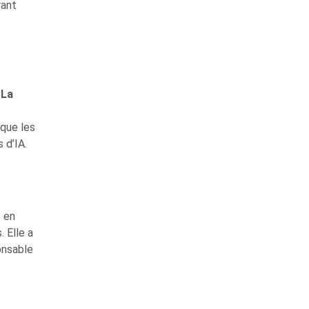
rant
«
La
 que les
 d’IA.
s en
 Elle a
onsable