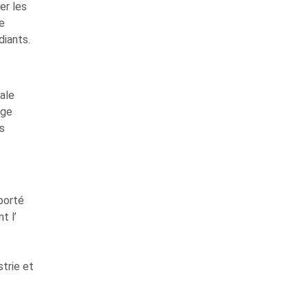
er les
e
diants.
ale
age
s
n
porté
t l’
trie et