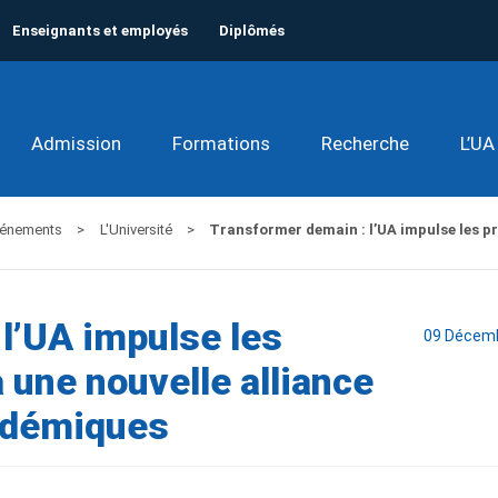
Enseignants et employés
Diplômés
Admission
Formations
Recherche
L’UA
événements
L'Université
Transformer demain : l’UA impulse les pro
l’UA impulse les
09 Décem
à une nouvelle alliance
adémiques