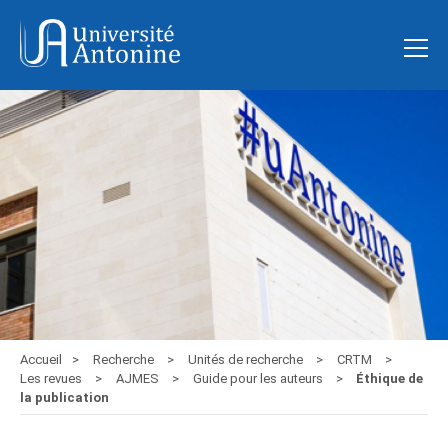
Accueil
Recherche
Unités de recherche
CRTM
Les revues
AJMES
Guide pour les auteurs
Éthique de
la publication