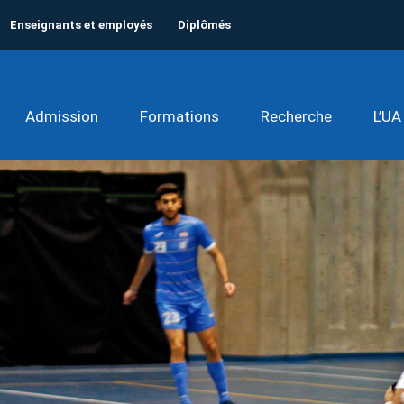
Enseignants et employés
Diplômés
Admission
Formations
Recherche
L’UA