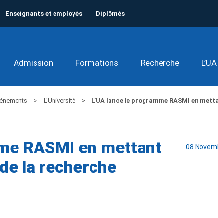
Enseignants et employés
Diplômés
Admission
Formations
Recherche
L’UA
événements
L'Université
L’UA lance le programme RASMI en mettan
mme RASMI en mettant
08 Novem
 de la recherche