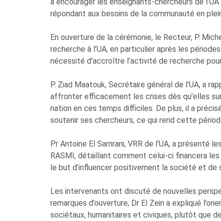
à encourager les enseignants-chercheurs de l’UA 
répondant aux besoins de la communauté en pleine 
En ouverture de la cérémonie, le Recteur, P. Miche
recherche à l’UA, en particulier après les périodes
nécessité d’accroître l’activité de recherche pou
P. Ziad Maatouk, Secrétaire général de l’UA, a rap
affronter efficacement les crises dès qu’elles surg
nation en ces temps difficiles. De plus, il a préc
soutenir ses chercheurs, ce qui rend cette périod
Pr Antoine El Samrani, VRR de l’UA, a présenté 
RASMI, détaillant comment celui-ci financera les c
le but d’influencer positivement la société et de
Les intervenants ont discuté de nouvelles perspe
remarques d’ouverture, Dr El Zein a expliqué l’o
sociétaux, humanitaires et civiques, plutôt que de