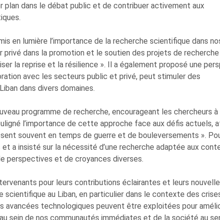
ier plan dans le débat public et de contribuer activement aux
iques.
mis en lumière l’importance de la recherche scientifique dans no
eur privé dans la promotion et le soutien des projets de recherche
iser la reprise et la résilience ». Il a également proposé une per
oration avec les secteurs public et privé, peut stimuler des
Liban dans divers domaines.
n nouveau programme de recherche, encourageant les chercheurs à
uligné l’importance de cette approche face aux défis actuels, a
issent souvent en temps de guerre et de bouleversements ». Po
es et a insisté sur la nécessité d’une recherche adaptée aux con
e perspectives et de croyances diverses.
tervenants pour leurs contributions éclairantes et leurs nouvell
 scientifique au Liban, en particulier dans le contexte des crise
les avancées technologiques peuvent être exploitées pour amélio
 au sein de nos communautés immédiates et de la société au se