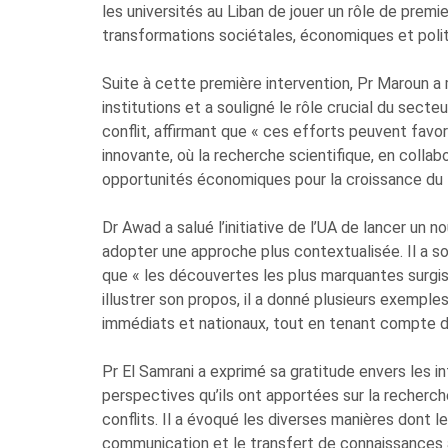
les universités au Liban de jouer un rôle de prem
transformations sociétales, économiques et polit
Suite à cette première intervention, Pr Maroun a 
institutions et a souligné le rôle crucial du sect
conflit, affirmant que « ces efforts peuvent favor
innovante, où la recherche scientifique, en collab
opportunités économiques pour la croissance du 
Dr Awad a salué l’initiative de l’UA de lancer u
adopter une approche plus contextualisée. Il a so
que « les découvertes les plus marquantes surg
illustrer son propos, il a donné plusieurs exempl
immédiats et nationaux, tout en tenant compte d
Pr El Samrani a exprimé sa gratitude envers les in
perspectives qu’ils ont apportées sur la recherche
conflits. Il a évoqué les diverses manières dont 
communication et le transfert de connaissances