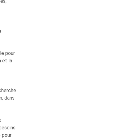
es,
a
ble pour
 et la
echerche
n, dans
s
 besoins
e pour