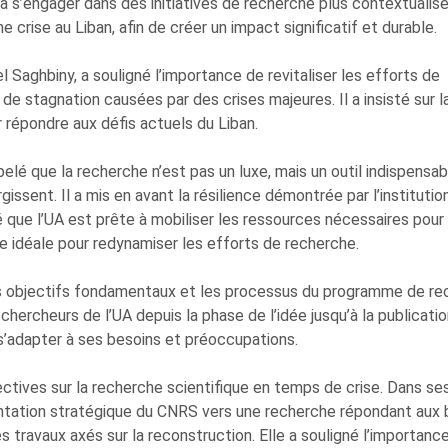
à s’engager dans des initiatives de recherche plus contextualisé
crise au Liban, afin de créer un impact significatif et durable.
l Saghbiny, a souligné l’importance de revitaliser les efforts de
 de stagnation causées par des crises majeures. Il a insisté sur l
r répondre aux défis actuels du Liban.
pelé que la recherche n’est pas un luxe, mais un outil indispensa
issent. Il a mis en avant la résilience démontrée par l’institution
isé que l’UA est prête à mobiliser les ressources nécessaires pour
e idéale pour redynamiser les efforts de recherche.
les objectifs fondamentaux et les processus du programme de r
hercheurs de l’UA depuis la phase de l’idée jusqu’à la publicatio
 s’adapter à ses besoins et préoccupations.
ctives sur la recherche scientifique en temps de crise. Dans se
rientation stratégique du CNRS vers une recherche répondant aux
s travaux axés sur la reconstruction. Elle a souligné l’importanc