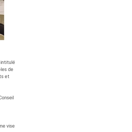
intitulé
bles de
ts et
Conseil
me vise