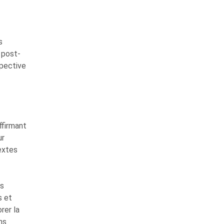
s
 post-
spective
ffirmant
ur
textes
es
s et
rer la
ns