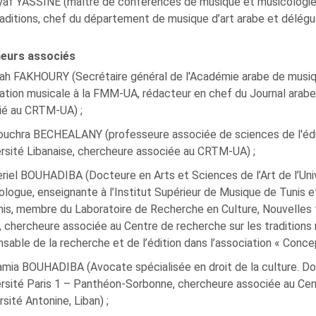
yaf YASSINE (maître de conférences de musique et musicologie
aditions, chef du département de musique d’art arabe et délégu
eurs associés
ifah FAKHOURY (Secrétaire général de l'Académie arabe de musi
ation musicale à la FMM-UA, rédacteur en chef du Journal arabe
ié au CRTM-UA) ;
ouchra BECHEALANY (professeure associée de sciences de l'édu
ersité Libanaise, chercheure associée au CRTM-UA) ;
riel BOUHADIBA (Docteure en Arts et Sciences de l’Art de l’Uni
logue, enseignante à l’Institut Supérieur de Musique de Tunis 
nis, membre du Laboratoire de Recherche en Culture, Nouvelles
, chercheure associée au Centre de recherche sur les traditions 
sable de la recherche et de l’édition dans l’association « Concep
mia BOUHADIBA (Avocate spécialisée en droit de la culture. Doc
ersité Paris 1 – Panthéon-Sorbonne, chercheure associée au Cen
rsité Antonine, Liban) ;