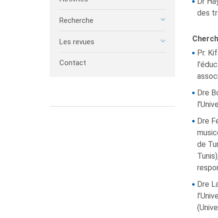
Dr Ha
des tr
Recherche
Cherch
Les revues
Pr. K
Contact
l'éduc
assoc
Dre B
l'Univ
Dre Fe
musico
de Tu
Tunis)
respon
Dre La
l’Univ
(Unive