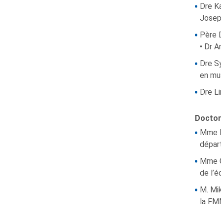
Dre K
Joseph
Père 
• Dr A
Dre Sy
en mus
Dre L
Doctor
Mme N
dépar
Mme C
de l’é
M. Mik
la FM