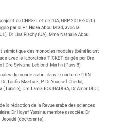
n conjoint du CNRS-L et de l'UA, GRP 2018-2020)
gée par le Pr. Nidaa Abou Mrad, avec la
(UL), Dr Lina Riachy (UA), Mme Nathalie Abou
 et sémiotique des monodies modales (bénéficiant
ce avec le laboratoire TICKET, dirigée par Dre
et Dre Sylvaine Leblond-Martin (Paris 8).
cales du monde arabe, dans le cadre de l'IRN
. Dr Toufic Maatouk, P. Dr Youssef Chédid;
ba (Tunisie), Dre Lamia BOUHADIBA, Dr Amer DIDI;
 de la rédaction de la Revue arabe des sciences
ulaire: Dr Hayaf Yassine; membre associée: Dr
 Jaoudé (doctorante).