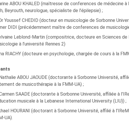
arine ABOU KHALED (maîtresse de conferences de médecine à la 
, Beyrouth, neurologue, spécialiste de l’épilepsie) ;
Dr Youssef CHEDID (docteur en musicologie de Sorbonne Univers
mer DIDI (précédemment maître de conferences de musicologie à 
lvaine Leblond-Martin (compositrice, docteure en Sciences de 
icologie à l’université Rennes 2)
ina RIACHY (docteure en psychologie, chargée de cours à la FMM
ants
athalie ABOU JAOUDE (doctorante à Sorbonne Université, affili
tement de musicothérapie à la FMM-UA) ;
armen SAADE (doctorante à Sorbonne Université, affiliée à l’I
ducation musicale à la Lebanese International University (LIU)) ;
hael HOURANI (doctorant à Sorbonne Université, affilié à l’IRe
M-UA).