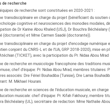
s de recherche
équipes de recherche sont constituées en 2020-2021 :
pe transdisciplinaire en charge du projet (bénéficiant du soutie
chologie cognitive et neurosciences des monodies modales, diri
ipation de Dr Karine Abou Khaled (USJ), Dr Bouchra Béchéalany 
é (doctorante) et Mme Carmen Saadé (doctorante)).
pe transdisciplinaire en charge du projet d'encodage numérique
tien conjoint du CNRS-L et de l'UA, GRP 2018-2020), mise en pla
Atéchian (TICKET), avec la participation du Pr. Nidaa Abou Mrad 
pe de recherche en musicologie francophone des traditions musi
muse; chef d'équipe: Pr. Nidaa Abou Mrad; membres titulaires: P
es associés: Dre Fériel Bouhadiba (Tunisie), Dre Lamia Bouhadi
ant: M. Mikhael Hourani.
pe de recherche en sciences de l'éducation musicale, en charge
ducation musicale: chef d'équipe: Pr. Kifah Fakhoury; membre tit
ra Béchéalany (UL); secrétaire de redaction: Mme Nathalie Abou