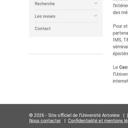
Recherche
l'intér
des mét
Les revues
Pour at
Contact
partena
IMS, T
séminai
épistém
Le
Cent
l'Unive
interna
© 2026 - Site officiel de l’Université Antonine |
Nous contacter
|
Confidentialité et mentions l