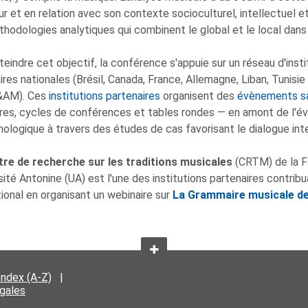
ieur et en relation avec son contexte socioculturel, intellectuel e
hodologies analytiques qui combinent le global et le local dans 
teindre cet objectif, la conférence s'appuie sur un réseau d'insti
ires nationales (Brésil, Canada, France, Allemagne, Liban, Tunisie
&AM). Ces
institutions partenaires
organisent des
évènements sa
res, cycles de conférences et tables rondes — en amont de l'év
ologique à travers des études de cas favorisant le dialogue int
re de recherche sur les traditions musicales
(CRTM) de la F
rsité Antonine (UA) est l'une des institutions partenaires contr
tional en organisant un webinaire sur
La Grammaire musicale de
Index (A-Z)
|
égales