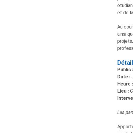
étudian
et de l
Au cour
ainsi q
projets
profess
Détai
Public 
Date :
J
Heure :
Lieu :
C
Interve
Les par
Apporte