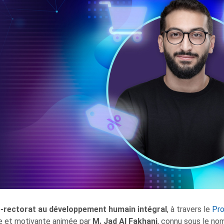
e-rectorat au développement humain intégral
, à travers le
Pr
e et motivante animée par
M. Jad Al Fakhani
, connu sous le no