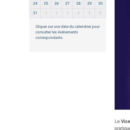
24
25
26
27
28
29
30
31
1
2
3
4
5
6
Cliquer sur une date du calendrier pour
consulter les événements
correspondants.
Le
Vic
pratiqu