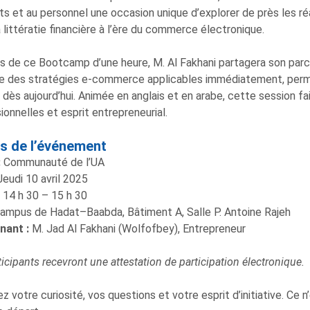
ts et au personnel une occasion unique d’explorer de près les réa
a littératie financière à l’ère du commerce électronique.
s de ce Bootcamp d’une heure, M. Al Fakhani partagera son parco
ue des stratégies e-commerce applicables immédiatement, perme
, dès aujourd’hui. Animée en anglais et en arabe, cette session 
ionnelles et esprit entrepreneurial.
ls de l’événement
:
Communauté de l’UA
eudi 10 avril 2025
14 h 30 – 15 h 30
ampus de Hadat–Baabda, Bâtiment A, Salle P. Antoine Rajeh
nant :
M. Jad Al Fakhani (Wolfofbey), Entrepreneur
ticipants recevront une attestation de participation électronique.
z votre curiosité, vos questions et votre esprit d’initiative. Ce