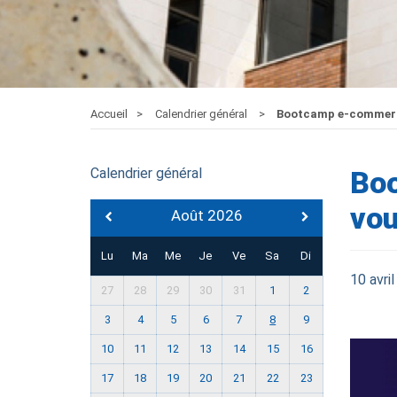
Accueil
Calendrier général
Bootcamp e-commerce 
Calendrier général
Boo
vou
Août 2026
Lu
Ma
Me
Je
Ve
Sa
Di
10 avri
27
28
29
30
31
1
2
3
4
5
6
7
8
9
10
11
12
13
14
15
16
17
18
19
20
21
22
23