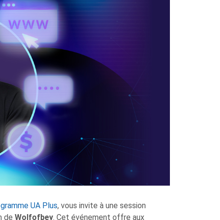
ogramme UA Plus
, vous invite à une session
m de
Wolfofbey
. Cet événement offre aux