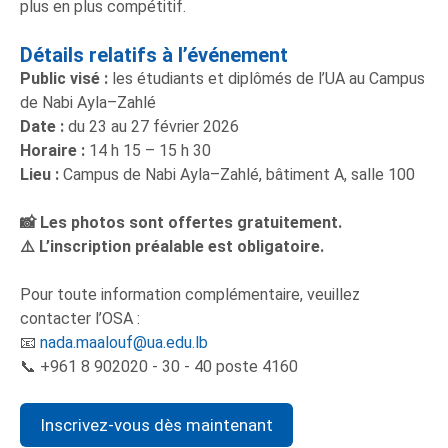
plus en plus compétitif.
Détails relatifs à l’événement
Public visé :
les étudiants et diplômés de l’UA au Campus
de Nabi Ayla–Zahlé
Date :
du 23 au 27 février 2026
Horaire :
14 h 15 – 15 h 30
Lieu :
Campus de Nabi Ayla–Zahlé, bâtiment A, salle 100
📸
Les photos sont offertes gratuitement.
⚠️
L’inscription préalable est obligatoire.
Pour toute information complémentaire, veuillez
contacter l’OSA :
📧
nada.maalouf@ua.edu.lb
📞 +961 8 902020 - 30 - 40 poste 4160
Inscrivez-vous dès maintenant