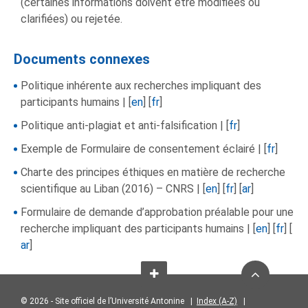
(certaines informations doivent être modifiées ou
clarifiées) ou rejetée.
Documents connexes
Politique inhérente aux recherches impliquant des
participants humains | [
en
] [
fr
]
Politique anti-plagiat et anti-falsification | [
fr
]
Exemple de Formulaire de consentement éclairé | [
fr
]
Charte des principes éthiques en matière de recherche
scientifique au Liban (2016) – CNRS | [
en
] [
fr
] [
ar
]
Formulaire de demande d’approbation préalable pour une
recherche impliquant des participants humains | [
en
] [
fr
] [
ar
]
© 2026 - Site officiel de l’Université Antonine |
Index (A-Z)
|