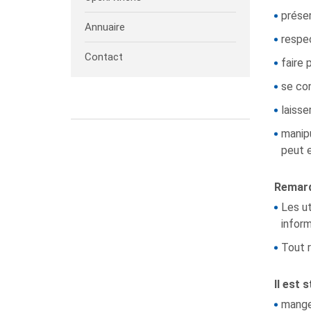
prése
Annuaire
respe
Contact
faire 
se co
laisse
manipu
peut e
Remarq
Les u
inform
Tout 
Il est 
manger