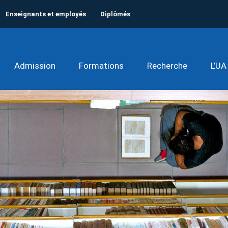
Enseignants et employés
Diplômés
Admission
Formations
Recherche
L’UA