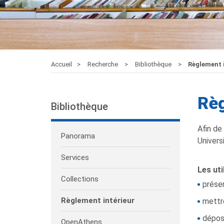
Accueil
Recherche
Bibliothèque
Règlement i
Règ
Bibliothèque
Afin de
Panorama
Univers
Services
Les uti
Collections
présen
Règlement intérieur
mettre
dépose
OpenAthens