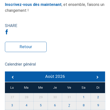
Inscrivez-vous dès maintenant
, et ensemble, faisons un
changement !
SHARE
Retour
Calendrier général
Août 2026
Lu
Ma
Me
Je
Ve
Sa
Di
27
28
29
30
31
1
2
3
4
5
6
7
8
9