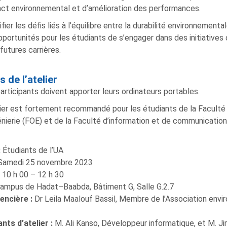
act environnemental et d’amélioration des performances.
ifier les défis liés à l’équilibre entre la durabilité environnement
pportunités pour les étudiants de s’engager dans des initiatives
 futures carrières.
s de l’atelier
articipants doivent apporter leurs ordinateurs portables.
lier est fortement recommandé pour les étudiants de la Faculté 
énierie (FOE) et de la Faculté d’information et de communication 
:
Étudiants de l’UA
Samedi 25 novembre 2023
:
10 h 00 – 12 h 30
ampus de Hadat–Baabda, Bâtiment G, Salle G.2.7
encière :
Dr Leila Maalouf Bassil, Membre de l’Association en
nts d’atelier :
M. Ali Kanso, Développeur informatique, et M. J