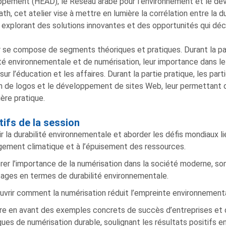
pement (HEAD), le Réseau arabe pour l’environnement et le dév
ath, cet atelier vise à mettre en lumière la corrélation entre la d
 explorant des solutions innovantes et des opportunités qui déc
er se compose de segments théoriques et pratiques. Durant la pa
ité environnementale et de numérisation, leur importance dans le 
sur l’éducation et les affaires. Durant la partie pratique, les par
n de logos et le développement de sites Web, leur permettant 
ère pratique.
tifs de la session
ir la durabilité environnementale et aborder les défis mondiaux l
ement climatique et à l’épuisement des ressources.
rer l’importance de la numérisation dans la société moderne, son
ages en termes de durabilité environnementale.
vrir comment la numérisation réduit l’empreinte environnementa
e en avant des exemples concrets de succès d’entreprises et d’
ques de numérisation durable, soulignant les résultats positifs