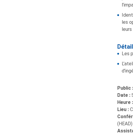
l’imp
Ident
les o
leurs
Détail
Les p
L’ate
d’ing
Public 
Date :
Heure 
Lieu :
C
Confér
(HEAD)
Assista