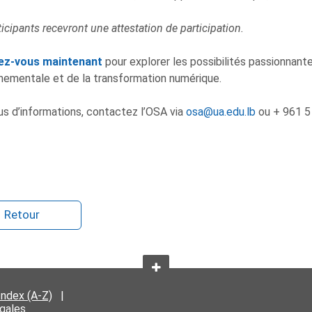
ticipants recevront une attestation de participation.
vez-vous maintenant
pour explorer les possibilités passionnantes
nementale et de la transformation numérique.
us d’informations, contactez l’OSA via
osa@ua.edu.lb
ou + 961 5
Retour
Index (A-Z)
|
égales