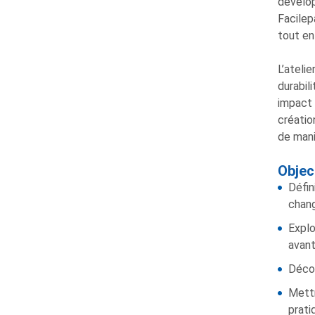
dévelop
Facilep
tout en
L’ateli
durabil
impact 
créatio
de mani
Objec
Défin
chang
Explo
avant
Décou
Mettr
prati