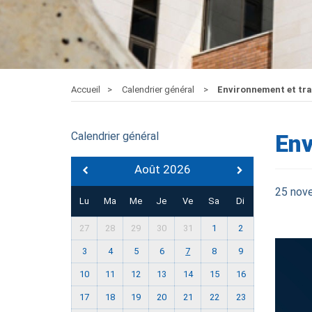
Accueil
Calendrier général
Environnement et tr
Calendrier général
Env
Août 2026
25 nov
Lu
Ma
Me
Je
Ve
Sa
Di
27
28
29
30
31
1
2
3
4
5
6
7
8
9
10
11
12
13
14
15
16
17
18
19
20
21
22
23