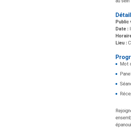
au sein
Détai
Public 
Date :
l
Horaire
Lieu :
C
Prog
Mot 
Panel
Séan
Réce
Rejoign
ensembl
épanoui