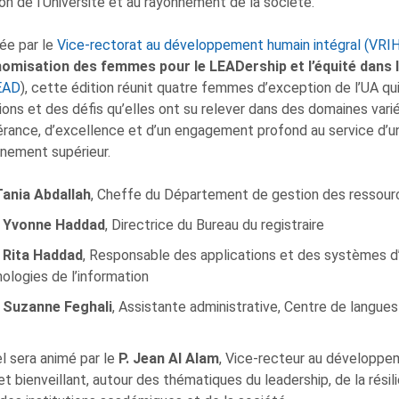
ion de l’Université et au rayonnement de la société.
ée par le
Vice-rectorat au développement humain intégral (VRI
nomisation des femmes pour le LEADership et l’équité dans
EAD
), cette édition réunit quatre femmes d’exception de l’UA qui
tions et des défis qu’elles ont su relever dans des domaines var
rance, d’excellence et d’un engagement profond au service d’u
gnement supérieur.
Tania Abdallah
, Cheffe du Département de gestion des ressou
Yvonne Haddad
, Directrice du Bureau du registraire
Rita Haddad
, Responsable des applications et des systèmes d’
ologies de l’information
Suzanne Feghali
, Assistante administrative, Centre de langues
l sera animé par le
P. Jean Al Alam
, Vice-recteur au développem
et bienveillant, autour des thématiques du leadership, de la rés