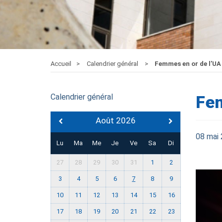
Accueil
Calendrier général
Femmes en or de l’UA 
Calendrier général
Fem
Août 2026
08 mai
Lu
Ma
Me
Je
Ve
Sa
Di
27
28
29
30
31
1
2
3
4
5
6
7
8
9
10
11
12
13
14
15
16
17
18
19
20
21
22
23