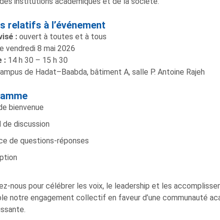
 des institutions académiques et de la société.
ls relatifs à l’événement
vis
é
:
ouvert à toutes et à tous
e vendredi 8 mai 2026
 :
14 h 30 – 15 h 30
ampus de Hadat–Baabda, bâtiment A, salle P. Antoine Rajeh
ramme
de bienvenue
 de discussion
ce de questions-réponses
ption
ez-nous pour célébrer les voix, le leadership et les accompliss
e notre engagement collectif en faveur d’une communauté acad
ssante.