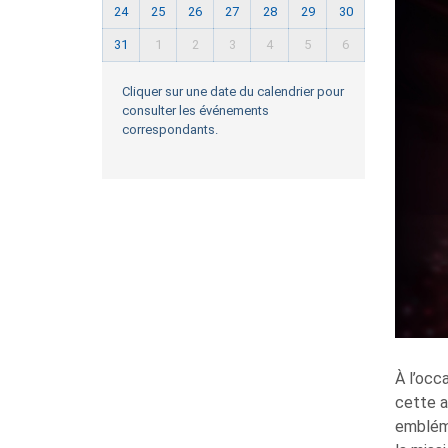
24
25
26
27
28
29
30
31
1
2
3
4
5
6
Cliquer sur une date du calendrier pour
consulter les événements
correspondants.
À l’occ
cette a
embléma