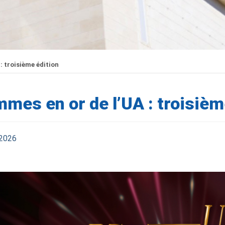
: troisième édition
mes en or de l’UA : troisièm
 2026