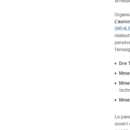
la miss
Organis
L’auto
(
WE4L
réalisa
persévé
l’ensei
Dre 
Mme 
Mme 
techn
Mme 
Le pane
ouvert 