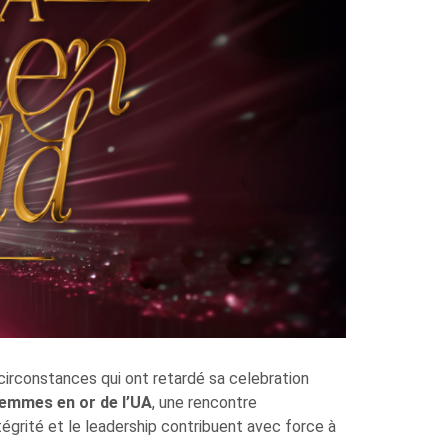
 circonstances qui ont retardé sa celebration
emmes en or de l’UA
, une rencontre
rité et le leadership contribuent avec force à