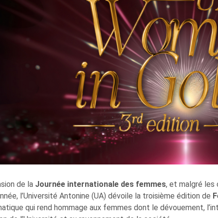
asion de la
Journée internationale des femmes
, et malgré les
nnée, l’Université Antonine (UA) dévoile la troisième édition de
F
tique qui rend hommage aux femmes dont le dévouement, l’intég