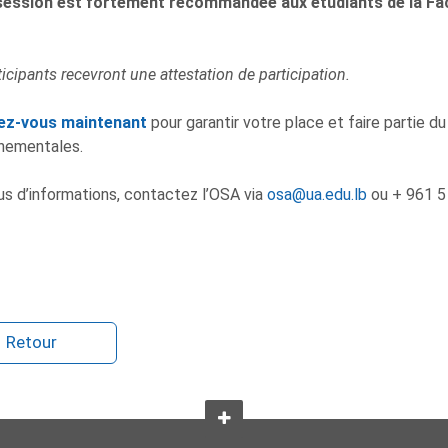
session est fortement recommandée aux étudiants de la Fa
ticipants recevront une attestation de participation.
vez-vous maintenant
pour garantir votre place et faire partie du
nementales.
us d’informations, contactez l’OSA via
osa@ua.edu.lb
ou + 961 5
Retour