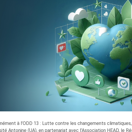
ément à l’ODD 13 : Lutte contre les changements climatiques, 
rsité Antonine (UA), en partenariat avec l’Association HEAD, le R