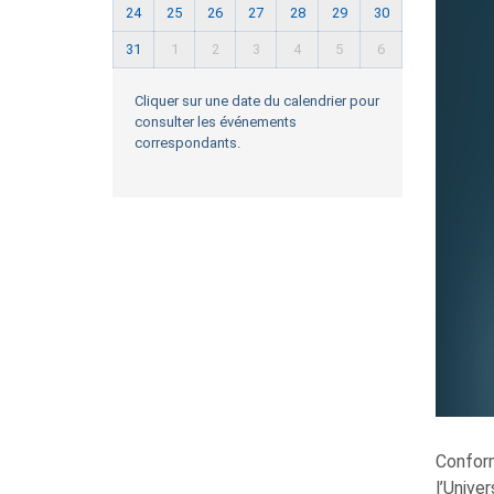
24
25
26
27
28
29
30
31
1
2
3
4
5
6
Cliquer sur une date du calendrier pour
consulter les événements
correspondants.
Conform
l’Unive