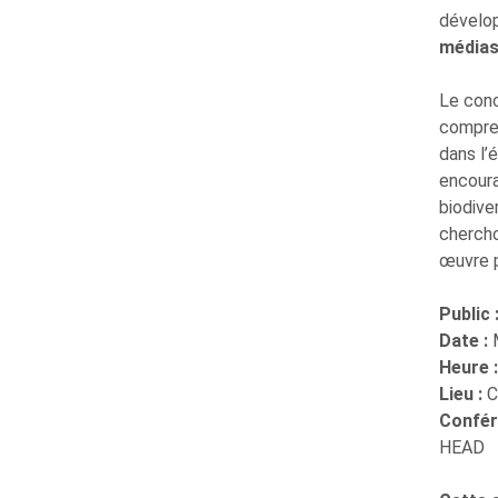
dévelop
médias 
Le con
compren
dans l’
encoura
biodive
chercho
œuvre p
Public 
Date :
M
Heure :
Lieu :
C
Confér
HEAD