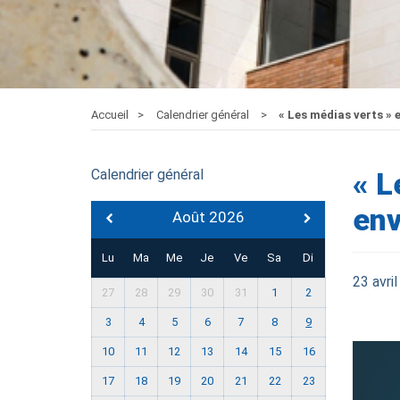
Accueil
Calendrier général
« Les médias verts » 
Calendrier général
« L
env
Août 2026
Lu
Ma
Me
Je
Ve
Sa
Di
23 avri
27
28
29
30
31
1
2
3
4
5
6
7
8
9
10
11
12
13
14
15
16
17
18
19
20
21
22
23