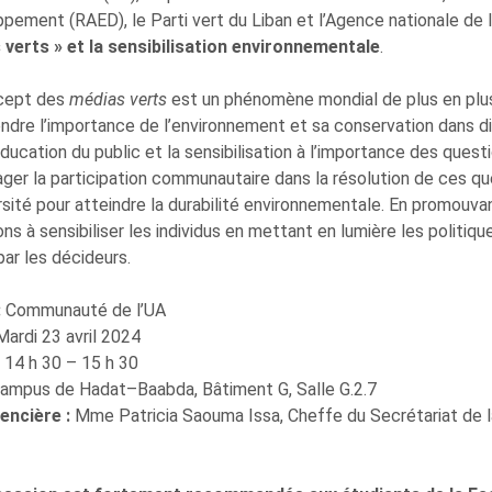
pement (RAED), le Parti vert du Liban et l’Agence nationale de l
verts » et la sensibilisation environnementale
.
cept des
médias verts
est un phénomène mondial de plus en pl
dre l’importance de l’environnement et sa conservation dans d
éducation du public et la sensibilisation à l’importance des ques
ger la participation communautaire dans la résolution de ces que
rsité pour atteindre la durabilité environnementale. En promou
ns à sensibiliser les individus en mettant en lumière les politi
ar les décideurs.
:
Communauté de l’UA
ardi 23 avril 2024
14 h 30 – 15 h 30
ampus de Hadat–Baabda, Bâtiment G, Salle G.2.7
encière :
Mme Patricia Saouma Issa, Cheffe du Secrétariat de la 