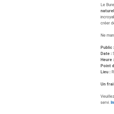
Le Bure
nature
incroya
créer d
Ne manq
Public 
Date :
Heure 
Point d
Lieu :
R
Un frai
Veuille
servi.
I