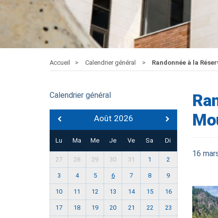
Accueil
Calendrier général
Randonnée à la Réser
Calendrier général
Ran
Mo
Août 2026
Lu
Ma
Me
Je
Ve
Sa
Di
16 mar
27
28
29
30
31
1
2
3
4
5
6
7
8
9
10
11
12
13
14
15
16
17
18
19
20
21
22
23