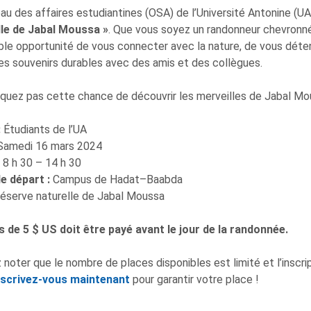
au des affaires estudiantines (OSA) de l’Université Antonine (U
lle de Jabal Moussa »
. Que vous soyez un randonneur chevronné 
ble opportunité de vous connecter avec la nature, de vous déte
es souvenirs durables avec des amis et des collègues.
uez pas cette chance de découvrir les merveilles de Jabal Mo
:
Étudiants de l’UA
Samedi 16 mars 2024
:
8 h 30 – 14 h 30
e départ :
Campus de Hadat–Baabda
éserve naturelle de Jabal Moussa
s de 5 $ US doit être payé avant le jour de la randonnée.
z noter que le nombre de places disponibles est limité et l’inscrip
nscrivez-vous maintenant
pour garantir votre place !