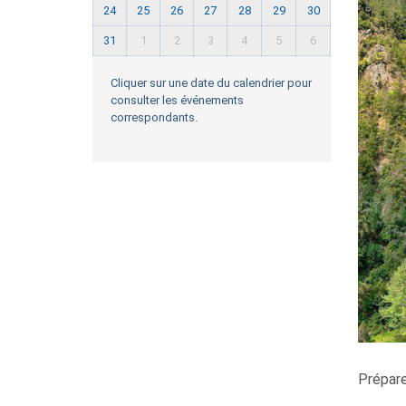
24
25
26
27
28
29
30
31
1
2
3
4
5
6
Cliquer sur une date du calendrier pour
consulter les événements
correspondants.
Prépare