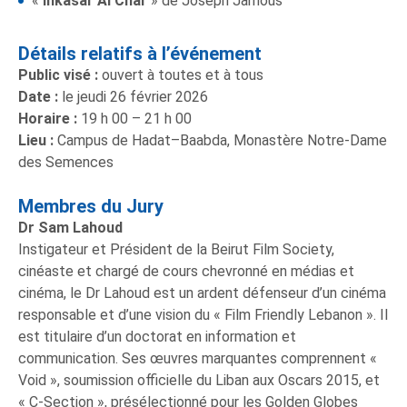
«
Inkasar Al Char
» de Joseph Jamous
Détails relatifs à l’événement
Public vis
é
:
ouvert à toutes et à tous
Date :
le jeudi 26 février 2026
Horaire :
19 h 00 – 21 h 00
Lieu :
Campus de Hadat–Baabda, Monastère Notre-Dame
des Semences
Membres du Jury
Dr Sam Lahoud
Instigateur et Président de la Beirut Film Society,
cinéaste et chargé de cours chevronné en médias et
cinéma, le Dr Lahoud est un ardent défenseur d’un cinéma
responsable et d’une vision du « Film Friendly Lebanon ». Il
est titulaire d’un doctorat en information et
communication. Ses œuvres marquantes comprennent «
Void », soumission officielle du Liban aux Oscars 2015, et
« C-Section », présélectionné pour les Golden Globes