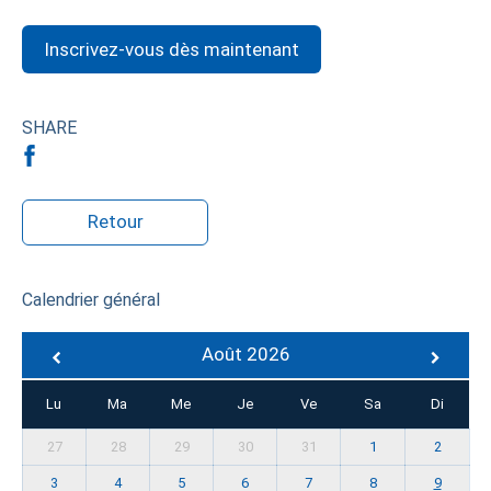
Inscrivez-vous dès maintenant
SHARE
Retour
Calendrier général
Août 2026
Lu
Ma
Me
Je
Ve
Sa
Di
27
28
29
30
31
1
2
3
4
5
6
7
8
9