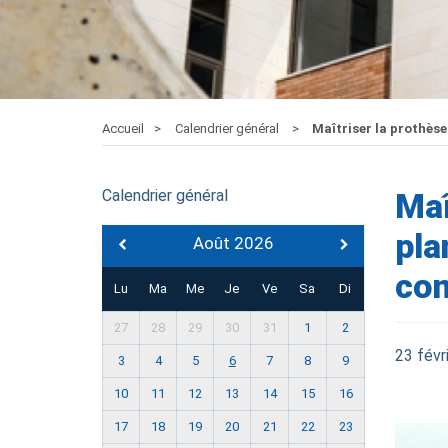
Accueil
Calendrier général
Maîtriser la prothèse
Calendrier général
Maî
pla
Août 2026
co
Lu
Ma
Me
Je
Ve
Sa
Di
27
28
29
30
31
1
2
23 févr
3
4
5
6
7
8
9
10
11
12
13
14
15
16
17
18
19
20
21
22
23