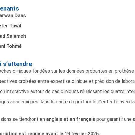
venants
arwan Daas
eter Tawil
iad Salameh
ani Tohm
é
i s’attendre
ches cliniques fondées sur les données probantes en prothèse
ectives croisées entre expertise clinique et précision de laborat
on interactive autour de cas cliniques réunissant les quatre inte
ges académiques dans le cadre du protocole d’entente avec l
sions se tiendront en
anglais et en français
pour garantir une 
cription est requise avant le 19 février 2026.