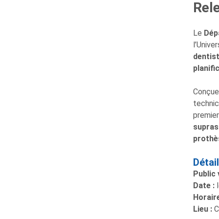
Rel
Le
Dép
l’Unive
dentist
planifi
Conçue 
technic
premier
supras
prothè
Détai
Public 
Date :
l
Horaire
Lieu :
C