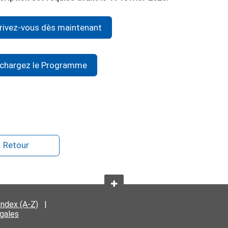
rivez-vous dès maintenant
échargez le Programme
Retour
Index (A-Z)
|
égales