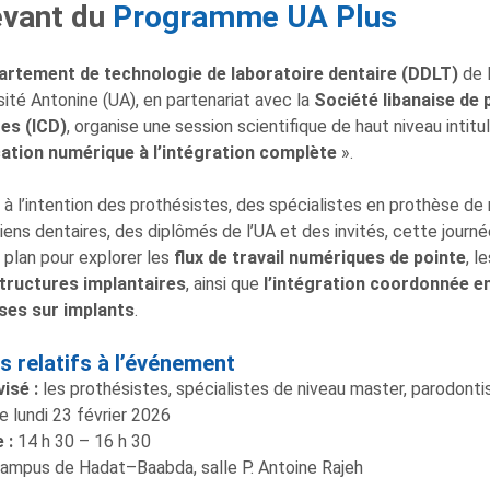
evant du
Programme UA Plus
artement de technologie de laboratoire dentaire (DDLT)
de 
rsité Antonine (UA), en partenariat avec la
Société libanaise de
es (ICD)
, organise une session scientifique de haut niveau intitu
cation numérique à l’intégration complète
».
à l’intention des prothésistes, des spécialistes en prothèse de
iens dentaires, des diplômés de l’UA et des invités, cette jour
 plan pour explorer les
flux de travail numériques de pointe
, le
tructures implantaires
, ainsi que
l’intégration coordonnée en
ses sur implants
.
ls relatifs à l’événement
vis
é
:
les prothésistes, spécialistes de niveau master, parodonti
e lundi 23 février 2026
 :
14 h 30 – 16 h 30
ampus de Hadat–Baabda, salle P. Antoine Rajeh