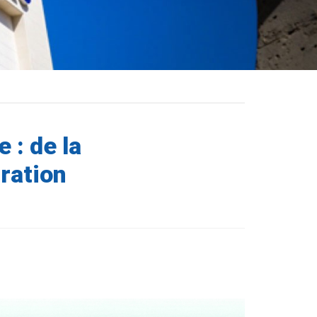
 : de la
gration