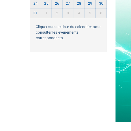
24
25
26
27
28
29
30
31
1
2
3
4
5
6
Cliquer sur une date du calendrier pour
consulter les événements
correspondants.