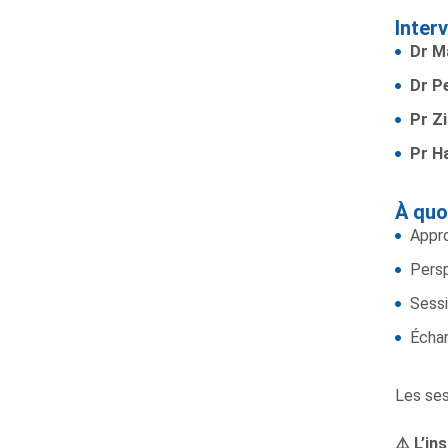
Inter
Dr M
Dr P
Pr Z
Pr H
À quo
Appro
Persp
Sessi
Échan
Les ses
L’ins
⚠