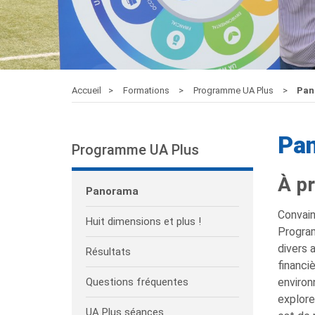
Accueil
Formations
Programme UA Plus
Pan
Pa
Programme UA Plus
À p
Panorama
Convain
Huit dimensions et plus !
Program
divers 
Résultats
financi
Questions fréquentes
environ
explore
UA Plus séances