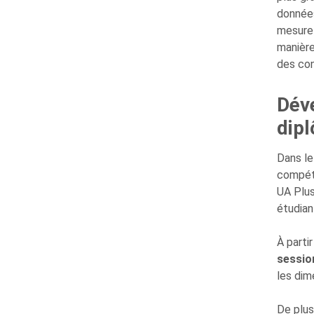
données
mesure 
manière
des con
Dév
dip
Dans le
compéte
UA Plus
étudian
À parti
sessio
les dim
De plus