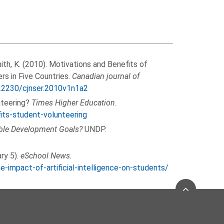
Smith, K. (2010). Motivations and Benefits of
rs in Five Countries.
Canadian journal of
.22230/cjnser.2010v1n1a2
nteering?
Times Higher Education
.
ts-student-volunteering
able Development Goals?
UNDP.
ry 5).
eSchool News
.
impact-of-artificial-intelligence-on-students/