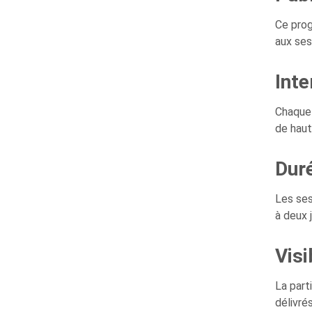
Ce prog
aux ses
Inte
Chaque 
de haut
Dur
Les ses
à deux j
Visi
La part
délivré