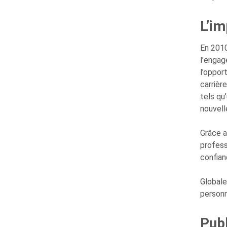
L’i
En 2010
l’engag
l’oppor
carrièr
tels qu
nouvell
Grâce a
profess
confian
Globale
personn
Publ