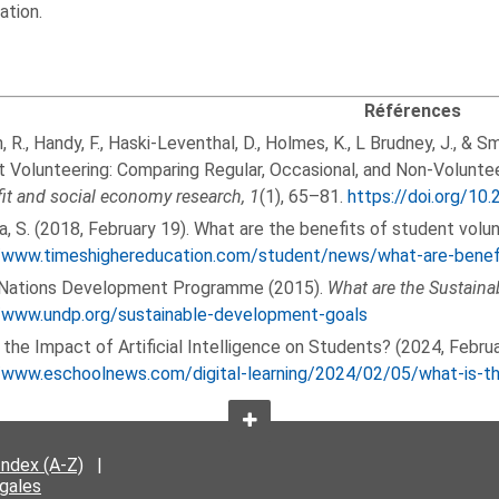
ation.
Références
, R., Handy, F., Haski-Leventhal, D., Holmes, K., L Brudney, J., & 
 Volunteering: Comparing Regular, Occasional, and Non-Voluntee
it and social economy research, 1
(1), 65–81.
https://doi.org/10
, S. (2018, February 19). What are the benefits of student volu
//www.timeshighereducation.com/student/news/what-are-benefi
 Nations Development Programme (2015).
What are the Sustain
//www.undp.org/sustainable-development-goals
 the Impact of Artificial Intelligence on Students? (2024, Februa
/www.eschoolnews.com/digital-learning/2024/02/05/what-is-the-
Index (A-Z)
|
égales