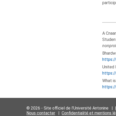
particip
A Cnaan
Student
nonprof
Bhardwa
https:
United
https:
What is
https:/
© 2026 - Site officiel de l’Université Antonine |
Nous contacter
|
Confidentialité et mentions l