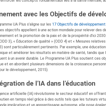
renforcer les concepts fondamentaux liés à la santé mentale, a
gnement avec les Objectifs de déve
ramme UA Plus s’aligne sur les
17 Objectifs de développement
es objectifs appellent à une action mondiale pour relever des dé
onnement et la promotion de la paix et de la prospérité d’ici 20
(ODD 3), « Éducation de qualité » (ODD 4) et « Mesures relatives
) sont particulièrement pertinents. Par exemple, une éducation
que et améliorer les résultats en matière de santé, tandis que l
uent à un avenir durable. Le Programme UA Plus soutient ces 
que et en abordant plusieurs dimensions de la croissance pers
our le développement, 2015).
tégration de l’IA dans l’éducation
ligence artificielle (IA) révolutionne le secteur éducatif en off
outien en temps réel grâce à des outils tels que les tuteurs virt
ande implication et un apprentissage autonome, elle pose égalem