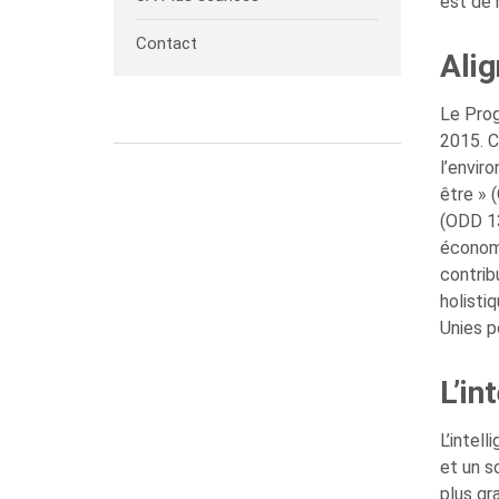
est de 
Contact
Ali
Le Prog
2015. C
l’envir
être » 
(ODD 13
économi
contrib
holisti
Unies p
L’in
L’intel
et un s
plus gr