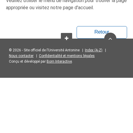
Veuillez utiliser le menu de navigation pour trouver la page
appropriée ou visitez notre page d'accueil.
Retour
© 2026 - Site officiel de l’Université Antonine |
Index (A-Z)
|
Nous contacter
|
Confidentialité et mentions légales
Conçu et développé par
Born Interactive
.