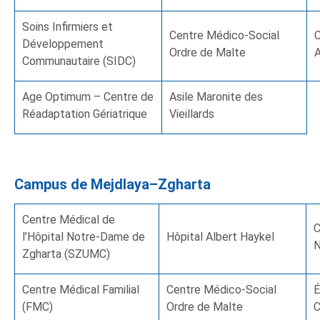
Soins Infirmiers et
Centre Médico-Social
C
Développement
Ordre de Malte
A
Communautaire (SIDC)
Age Optimum – Centre de
Asile Maronite des
Réadaptation Gériatrique
Vieillards
Campus de Mejdlaya–Zgharta
Centre Médical de
C
l’Hôpital Notre-Dame de
Hôpital Albert Haykel
N
Zgharta (SZUMC)
Centre Médical Familial
Centre Médico-Social
É
(FMC)
Ordre de Malte
C