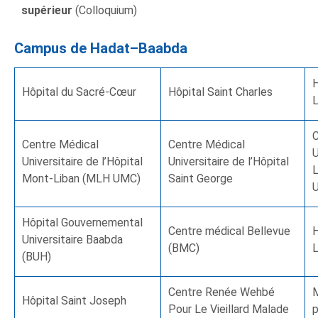
supérieur
(Colloquium)
Campus de Hadat–Baabda
H
Hôpital du Sacré-Cœur
Hôpital Saint Charles
C
Centre Médical
Centre Médical
U
Universitaire de l’Hôpital
Universitaire de l’Hôpital
L
Mont-Liban (MLH UMC)
Saint George
Hôpital Gouvernemental
Centre médical Bellevue
H
Universitaire Baabda
(BMC)
L
(BUH)
Centre Renée Wehbé
M
Hôpital Saint Joseph
Pour Le Vieillard Malade
p