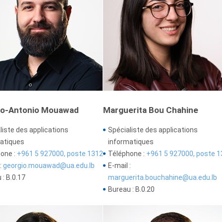
io-Antonio Mouawad
Marguerita Bou Chahine
liste des applications
Spécialiste des applications
atiques
informatiques
one :
+961 5 927000, poste 1312
Téléphone :
+961 5 927000, poste 1
:
georgio.mouawad@ua.edu.lb
E-mail :
 : B.0.17
marguerita.bouchahine@ua.edu.lb
Bureau : B.0.20