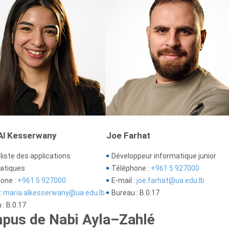
Al Kesserwany
Joe Farhat
liste des applications
Développeur informatique junior
atiques
Téléphone :
+961 5 927000
one :
+961 5 927000
E-mail :
joe.farhat@ua.edu.lb
:
maria.alkesserwany@ua.edu.lb
Bureau : B.0.17
 : B.0.17
pus de Nabi Ayla–Zahlé