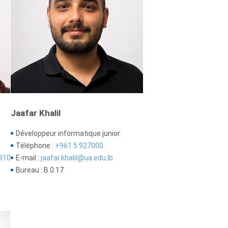
Jaafar Khalil
Développeur informatique junior
Téléphone :
+961 5 927000
310
E-mail :
jaafar.khalil@ua.edu.lb
Bureau : B.0.17