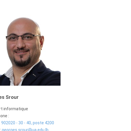
es Srour
t informatique
one :
 902020 - 30 - 40, poste 4200
:
georges.srour@ua.edu.lb