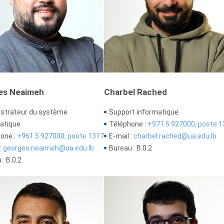
es Neaimeh
Charbel Rached
strateur du système
Support informatique
atique
Téléphone :
+971 5 927000, poste 1
one :
+961 5 927000, poste 1317
E-mail :
charbel.rached@ua.edu.lb
:
georges.neaimeh@ua.edu.lb
Bureau : B.0.2
: B.0.2