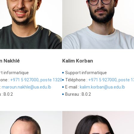
n Nakhlé
Kalim Korban
t informatique
Support informatique
one :
+971 5 927000, poste 1320
Téléphone :
+971 5 927000, poste 1
:
maroun.nakhle@ua.edu.lb
E-mail :
kalim.korban@ua.edu.lb
: B.0.2
Bureau : B.0.2