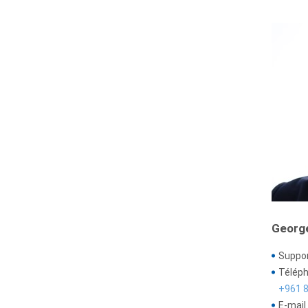
Georg
Suppor
Téléph
+961 8
E-mail 