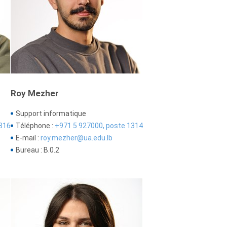
Roy Mezher
Support informatique
316
Téléphone :
+971 5 927000, poste 1314
E-mail :
roy.mezher@ua.edu.lb
Bureau : B.0.2