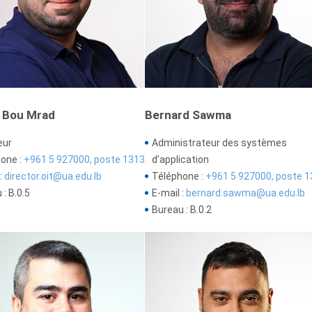
 Bou Mrad
Bernard Sawma
eur
Administrateur des systèmes
one :
+961 5 927000, poste 1313
d’application
:
director.oit@ua.edu.lb
Téléphone :
+961 5 927000, poste 1
: B.0.5
E-mail :
bernard.sawma@ua.edu.lb
Bureau : B.0.2