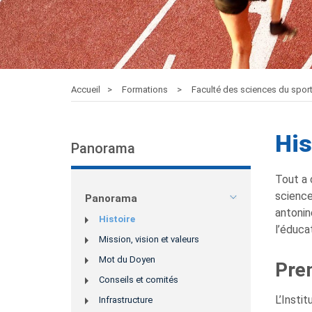
Accueil
Formations
Faculté des sciences du spor
His
Panorama
Tout a 
science
Panorama
antonin
Histoire
l’éduca
Mission, vision et valeurs
Mot du Doyen
Prem
Conseils et comités
L’Insti
Infrastructure