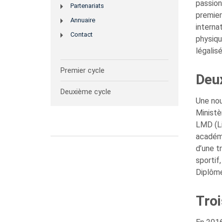
passion
Partenariats
premier
Annuaire
interna
Contact
physiqu
légalis
Premier cycle
Deux
Deuxième cycle
Une nou
Ministè
LMD (Li
académi
d’une t
sportif
Diplôme
Troi