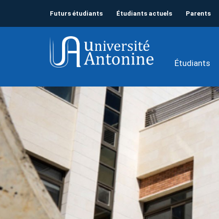
Futurs étudiants
Étudiants actuels
Parents
Étudiants