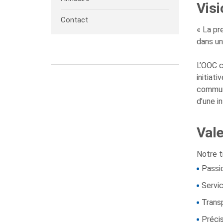
Vis
Contact
« La pr
dans un
L’OOC c
initiat
communa
d’une i
Val
Notre tr
Pass
Servi
Tran
Préci