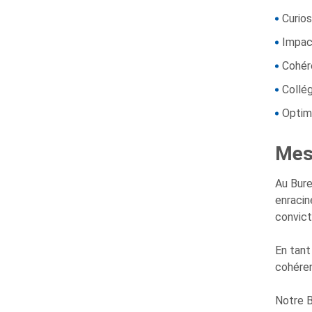
Curio
Impact
Cohé
Collé
Optim
Mes
Au Bure
enracin
convict
En tant
cohéren
Notre B