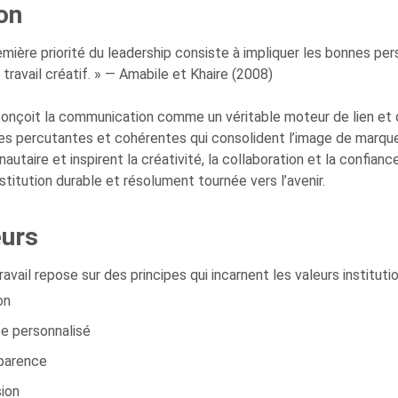
ion
emière priorité du leadership consiste à impliquer les bonnes p
 travail créatif. » — Amabile et Khaire (2008)
onçoit la communication comme un véritable moteur de lien et 
ives percutantes et cohérentes qui consolident l’image de marqu
utaire et inspirent la créativité, la collaboration et la confianc
nstitution durable et résolument tournée vers l’avenir.
eurs
avail repose sur des principes qui incarnent les valeurs institutio
ion
ce personnalisé
sparence
sion