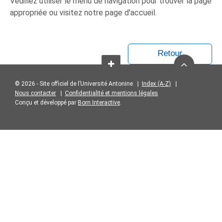
Veuillez utiliser le menu de navigation pour trouver la page
appropriée ou visitez notre page d'accueil.
Retour
© 2026 - Site officiel de l’Université Antonine |
Index (A-Z)
|
Nous contacter
|
Confidentialité et mentions légales
Conçu et développé par
Born Interactive
.