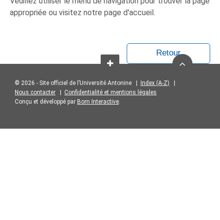
Veuillez utiliser le menu de navigation pour trouver la page
appropriée ou visitez notre page d'accueil.
Retour
© 2026 - Site officiel de l’Université Antonine |
Index (A-Z)
|
Nous contacter
|
Confidentialité et mentions légales
Conçu et développé par
Born Interactive
.