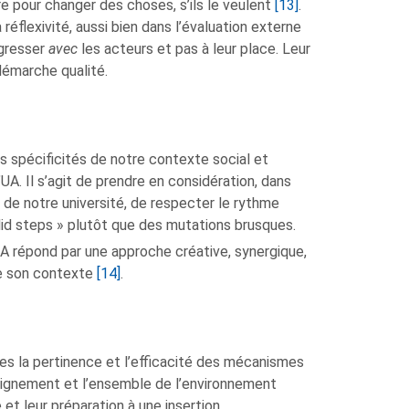
re pour changer des choses, s’ils le veulent
[13]
.
réflexivité, aussi bien dans l’évaluation externe
ogresser
avec
les acteurs et pas à leur place. Leur
démarche qualité.
 spécificités de notre contexte social et
’UA. Il s’agit de prendre en considération, dans
t de notre université, de respecter le rythme
lid steps » plutôt que des mutations brusques.
’UA répond par une approche créative, synergique,
de son contexte
[14]
.
ées la pertinence et l’efficacité des mécanismes
eignement et l’ensemble de l’environnement
e et leur préparation à une insertion