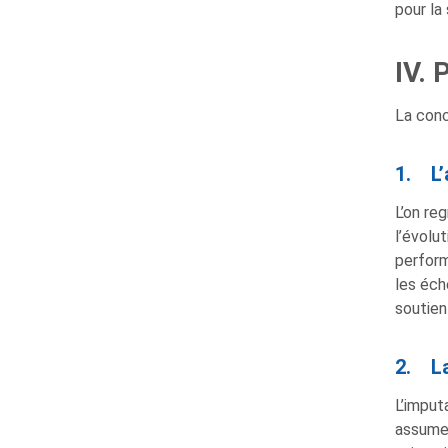
pour la
IV. 
La conc
1. L’
L’on re
l’évolu
perform
les éc
soutien
2. La
L’imput
assumer