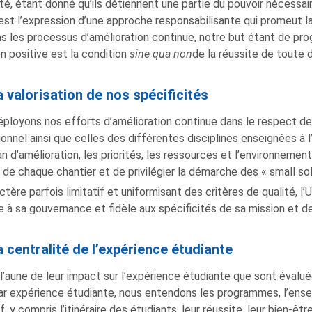
ité, étant donné qu’ils détiennent une partie du pouvoir nécessai
’est l’expression d’une approche responsabilisante qui promeut la 
s les processus d’amélioration continue, notre but étant de pr
n positive est la condition
sine qua non
de la réussite de toute 
 valorisation de nos spécificités
ployons nos efforts d’amélioration continue dans le respect des
tionnel ainsi que celles des différentes disciplines enseignées à l
an d’amélioration, les priorités, les ressources et l’environnemen
 de chaque chantier et de privilégier la démarche des « small so
ctère parfois limitatif et uniformisant des critères de qualité, l
e à sa gouvernance et fidèle aux spécificités de sa mission et 
 centralité de l’expérience étudiante
 l’aune de leur impact sur l’expérience étudiante que sont évalu
ar expérience étudiante, nous entendons les programmes, l’ens
, y compris l’itinéraire des étudiants, leur réussite, leur bien-êtr