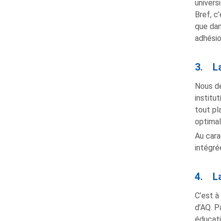
univers
Bref, c
que dan
adhésio
3. La
Nous dé
institu
tout pl
optimal
Au cara
intégré
4. La
C’est à
d’AQ. P
éducatif