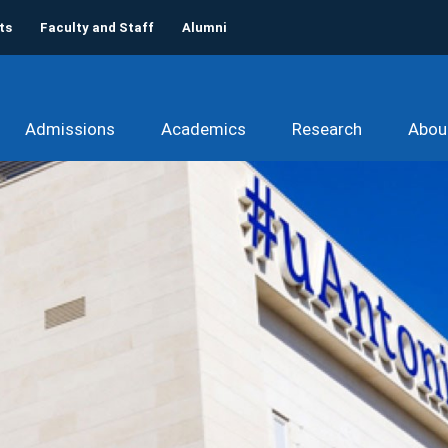
ts
Faculty and Staff
Alumni
Admissions
Academics
Research
Abou