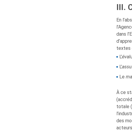
III.
En l’ab
l’Agenc
dans l’
d’appre
textes 
L’
évalu
L’
assu
Le
ma
À ce st
(accréd
totale 
l’indus
des mod
acteurs