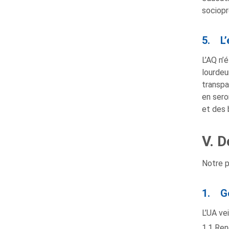
sociopr
5. L’
L’AQ n’
lourdeu
transpa
en sero
et des 
V. 
Notre p
1. G
L’UA veil
1.1 Ren