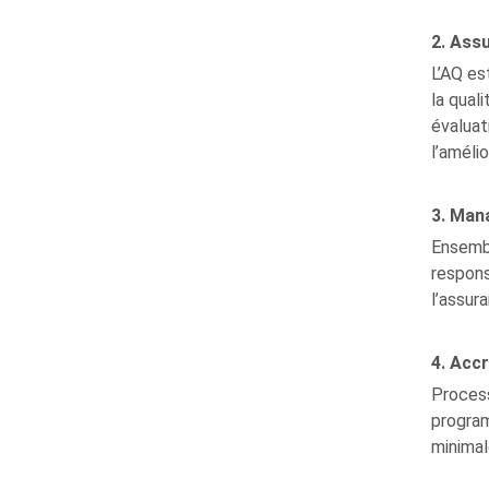
2. Ass
L’AQ es
la qual
évaluat
l’amélio
3. Man
Ensembl
respons
l’assur
4. Accr
Process
program
minimal