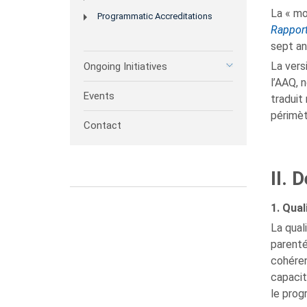
La « mo
Programmatic Accreditations
Rapport
sept an
La vers
Ongoing Initiatives
l’AAQ, 
Events
traduit
périmèt
Contact
II. 
1. Qual
La qual
parenté
cohéren
capacit
le pro