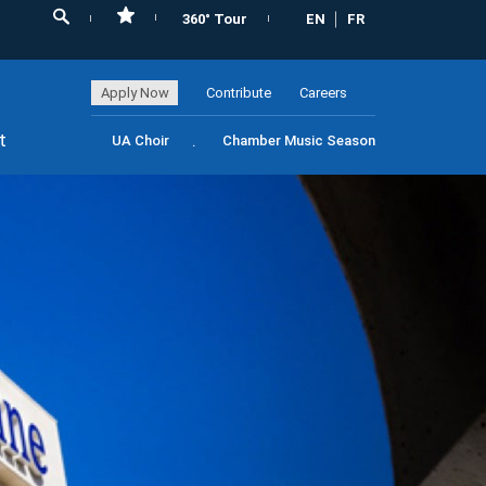
360° Tour
EN
FR
Apply Now
Contribute
Careers
t
UA Choir
Chamber Music Season