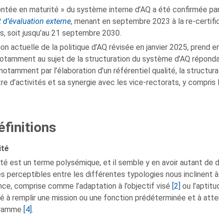
ntée en maturité » du système interne d’AQ a été confirmée par
 d’évaluation externe
, menant en septembre 2023 à la re-certific
s, soit jusqu’au 21 septembre 2030.
ion actuelle de la politique d’AQ révisée en janvier 2025, pren
notamment au sujet de la structuration du système d’AQ répondan
 notamment par l’élaboration d’un référentiel qualité, la structur
re d’activités et sa synergie avec les vice-rectorats, y compris l
Définitions
ité
ité est un terme polysémique, et il semble y en avoir autant de dé
s perceptibles entre les différentes typologies nous inclinent à p
ce, comprise comme l’adaptation à l’objectif visé
[2]
ou l’aptitu
é à remplir une mission ou une fonction prédéterminée et à attei
gramme
[4]
.